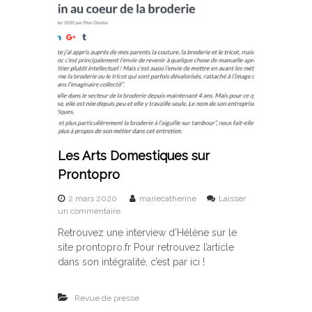
a
o
e
s
m
l
u
e
’
r
s
A
-
t
v
c
i
e
o
q
n
n
u
t
s
e
d
o
s
u
m
s
c
m
u
e
a
Les Arts Domestiques sur
r
l
t
O
Prontopro
l
i
r
i
o
N
2 mars 2020
mariecatherine
Laisser
e
n
o
s
un commentaire
r
r
u
d
m
Retrouvez une interview d’Hélène sur le
r
e
e
site prontopro.fr Pour retrouvez l’article
L
J
e
dans son intégralité, c’est par ici !
e
s
s
A
s
Revue de presse
r
t