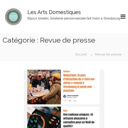
A
l
Les Arts Domestiques
l
Bijoux brodés, broderie personnalisée fait main à Strasbourg
e
r
a
Catégorie :
Revue de presse
u
c
o
Accueil
Revue de presse
n
t
e
n
u