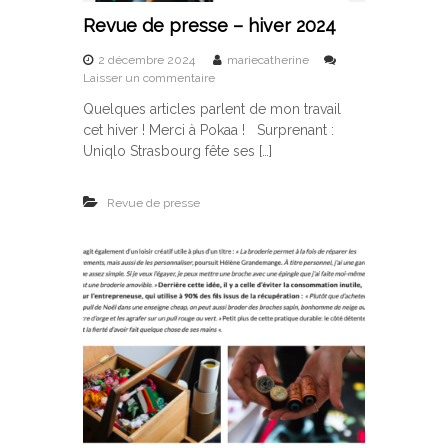
Revue de presse – hiver 2024
2 décembre 2024
mariecatherine
s
Laisser un commentaire
u
Quelques articles parlent de mon travail
r
cet hiver ! Merci à Pokaa ! Surprenant :
R
e
Uniqlo Strasbourg fête ses […]
v
u
Revue de presse
e
d
e
p
r
e
s
s
e
–
h
i
v
e