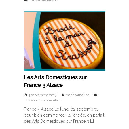
t
r
e
m
e
n
t
p
a
r
P
o
k
a
Les Arts Domestiques sur
a
France 3 Alsace
4 septembre 2019
mariecatherine
s
Laisser un commentaire
u
France 3 Alsace Le lundi 02 septembre,
r
pour bien commencer la rentrée, on parlait
L
e
des Arts Domestiques sur France 3 […]
s