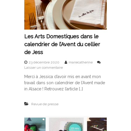
e
s
S
t
r
a
Les Arts Domestiques dans le
s
b
calendrier de l’Avent du cellier
o
de Jess
u
r
g
23 décembre 2020
mariecatherine
s
e
Laisser un commentaire
u
o
Merci à Jessica d’avoir mis en avant mon
r
i
travail dans son calendrier de l’Avent made
L
s
e
(
in Alsace ! Retrouvez l’article […]
s
e
A
)
Revue de presse
r
s
t
q
s
u
D
i
o
p
m
r