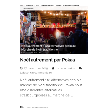
s
D
o
m
e
s
t
i
q
u
e
s
s
Noël autrement par Pokaa
u
r
27 novembre 2019
mariecatherine
P
s
Laisser un commentaire
r
u
o
Noël autrement : 10 alternatives écolo au
r
n
marché de Noël traditionnel Pokaa nous
N
t
o
liste différentes alternatives
o
ë
p
strasbourgeoises au marché de […]
l
r
a
o
u
Revue de presse