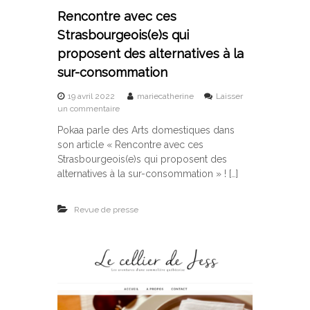
r
Rencontre avec ces
2
0
Strasbourgeois(e)s qui
2
proposent des alternatives à la
4
sur-consommation
19 avril 2022
mariecatherine
Laisser
s
un commentaire
u
Pokaa parle des Arts domestiques dans
r
son article « Rencontre avec ces
R
e
Strasbourgeois(e)s qui proposent des
n
alternatives à la sur-consommation » ! […]
c
o
n
Revue de presse
t
r
e
a
v
e
c
c