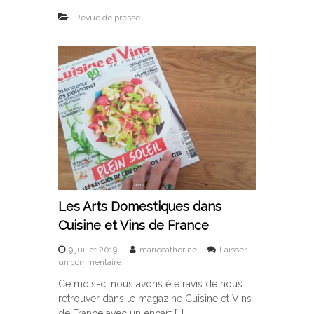
A
Revue de presse
r
t
s
D
o
m
e
s
t
i
q
u
e
s
s
Les Arts Domestiques dans
u
r
Cuisine et Vins de France
F
r
9 juillet 2019
mariecatherine
Laisser
a
s
un commentaire
n
u
c
Ce mois-ci nous avons été ravis de nous
r
e
retrouver dans le magazine Cuisine et Vins
L
3
e
de France avec un encart […]