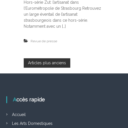
i
Hors-série Zut: l’artisanat dans
r
g
l’Eurométropole de Strasbourg Retrouvez
L
n
e
un large éventail de l’artisanat
e
s
strasbourgeois dans ce hors-série.
r
A
Notamment avec un […]
b
r
o
t
x
s
Revue de presse
D
o
m
e
N
Articles plus anciens
s
t
a
i
q
u
v
e
s
Accès rapide
i
d
a
n
g
Accueil
s
Z
Les Arts Domestiques
u