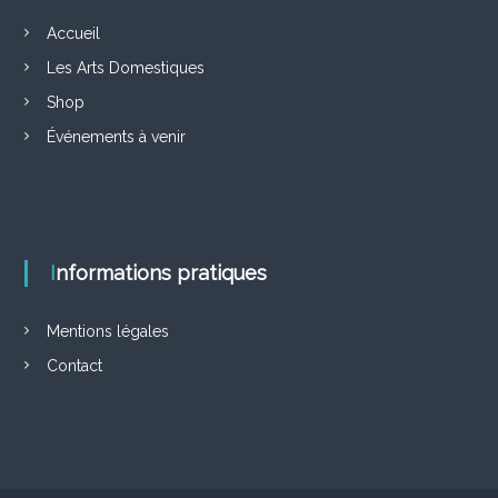
n
Accueil
Les Arts Domestiques
d
Shop
e
Événements à venir
l
’
Informations pratiques
a
r
Mentions légales
Contact
t
i
c