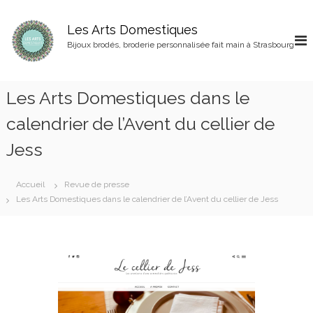
A
l
Les Arts Domestiques
l
Bijoux brodés, broderie personnalisée fait main à Strasbourg
e
r
a
Les Arts Domestiques dans le
u
c
calendrier de l’Avent du cellier de
o
n
Jess
t
e
n
Accueil
Revue de presse
u
Les Arts Domestiques dans le calendrier de l’Avent du cellier de Jess