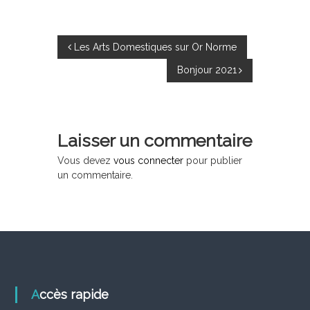
N
Les Arts Domestiques sur Or Norme
Bonjour 2021
a
v
Laisser un commentaire
i
Vous devez
vous connecter
pour publier
g
un commentaire.
a
t
i
Accès rapide
o